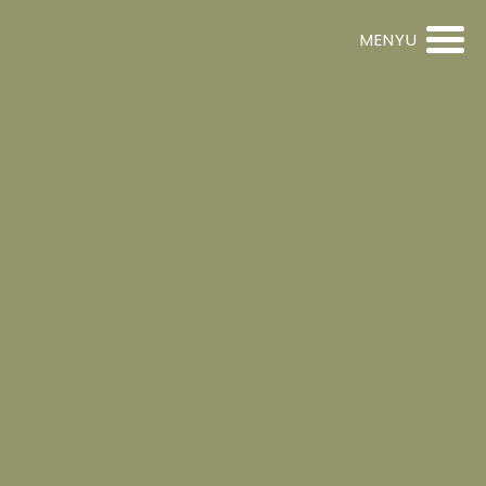
MENYU